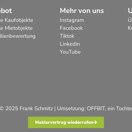
bot
Mehr von uns
U
le Kaufobjekte
Instagram
Ü
le Mietobjekte
Facebook
K
lienbewertung
Tiktok
Linkedin
YouTube
 © 2025 Frank Schmitz | Umsetzung:
OFFBIT
, ein Toch
Maklervertrag wiederrufen