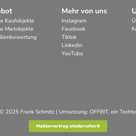
bot
Mehr von uns
U
le Kaufobjekte
Instagram
Ü
le Mietobjekte
Facebook
K
lienbewertung
Tiktok
Linkedin
YouTube
 © 2025 Frank Schmitz | Umsetzung:
OFFBIT
, ein Toch
Maklervertrag wiederrufen