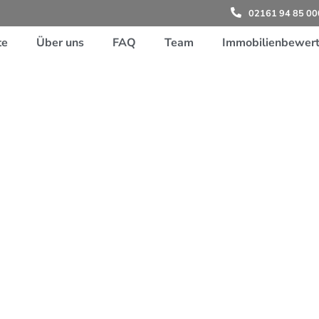
02161 94 85 00
te
Über uns
FAQ
Team
Immobilienbewer