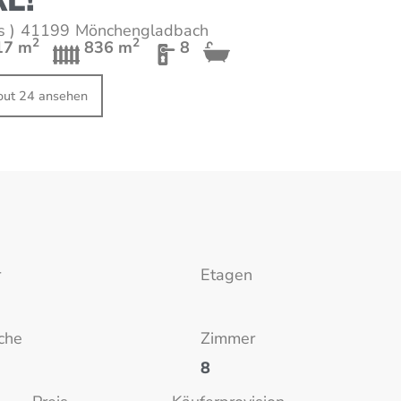
L!
s )
41199
Mönchengladbach
2
2
17 m
836 m
8
cout 24 ansehen
r
Etagen
che
Zimmer
8