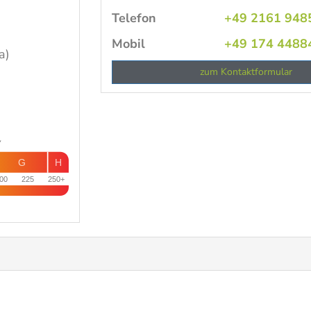
Telefon
+49 2161 948
Mobil
+49 174 4488
a)
zum Kontaktformular
G
H
00
225
250+