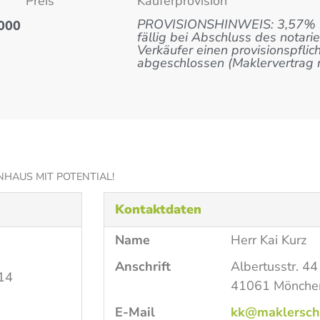
Preis
Käuferprovision
PROVISIONSHINWEIS: 3,57% Käu
000
fällig bei Abschluss des notar
Verkäufer einen provisionspflic
abgeschlossen (Maklervertrag 
ENHAUS MIT POTENTIAL!
Kontaktdaten
Name
Herr Kai Kurz
Anschrift
Albertusstr. 44
14
41061 Mönche
E-Mail
kk@maklersch