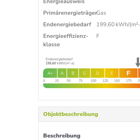
Energieausweis
Primärenergieträger
Gas
Endenergie­bedarf
199,60 kWh/(m²·
Energie­effizienz­
F
klasse
Endenergiebedarf
199,60
kWh/(m²·a)
F
A+
A
B
C
D
E
0
25
50
75
100
125
150
175
2
Objekt­beschreibung
Beschreibung