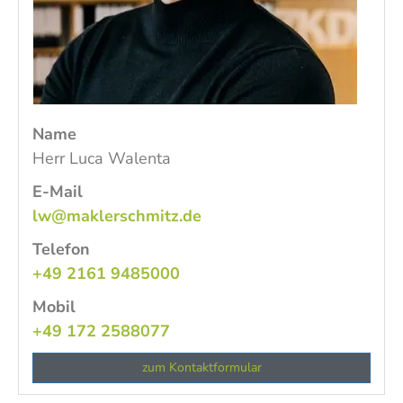
Name
Herr Luca Walenta
E-Mail
lw@maklerschmitz.de
Telefon
+49 2161 9485000
Mobil
+49 172 2588077
zum Kontaktformular