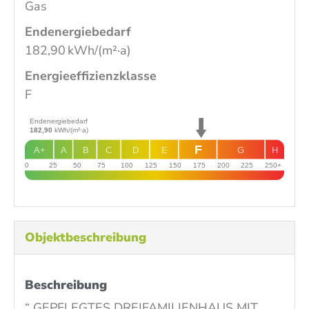
Gas
Endenergie­bedarf
182,90 kWh/(m²·a)
Energie­effizienz­klasse
F
Endenergiebedarf
182,90
kWh/(m²·a)
F
A+
A
B
C
D
E
G
H
0
25
50
75
100
125
150
175
200
225
250+
Objekt­beschreibung
Beschreibung
“ GEPFLEGTES DREIFAMILIENHAUS MIT