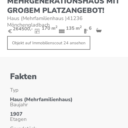
MEHRGENERATIONSHAUS MIT
GROßEM PLATZANGEBOT!
Haus
(Mehrfamilienhaus )
41236
Mönchengladbach
2
2
170 m
135 m
6
264500,-
Objekt auf Immobilienscout 24 ansehen
Fakten
Typ
Haus
(Mehrfamilienhaus)
Baujahr
1907
Etagen