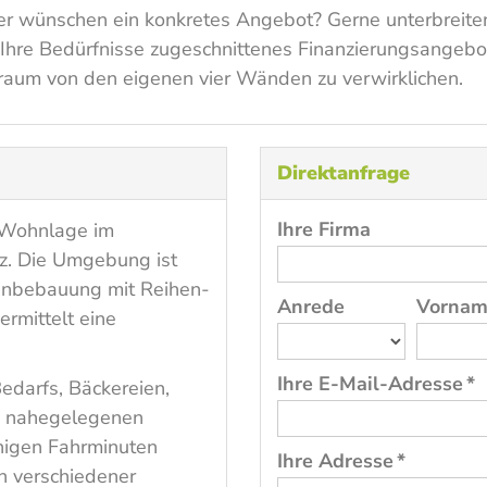
er wünschen ein konkretes Angebot? Gerne unterbreiten
uf Ihre Bedürfnisse zugeschnittenes Finanzierungsangebo
Traum von den eigenen vier Wänden zu verwirklichen.
Direktanfrage
Ihre Firma
r Wohnlage im
z. Die Umgebung ist
nbebauung mit Reihen-
Anrede
Vorna
rmittelt eine
Ihre E-Mail-Adresse *
edarfs, Bäckereien,
m nahegelegenen
nigen Fahrminuten
Ihre Adresse *
n verschiedener