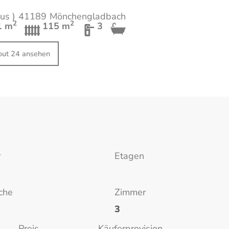
us )
41189
Mönchengladbach
2
2
1 m
115 m
3
cout 24 ansehen
r
Etagen
che
Zimmer
3
Preis
Käuferprovision