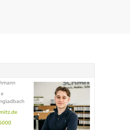
ohmann
 a
ngladbach
mitz.de
5000